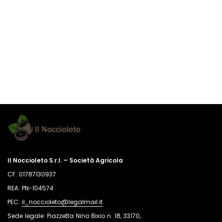
del
prodotto
nel
carrello
Il Noccioleto S.r.l. – Società Agricola
CF: 01787130937
REA: PN-104574
PEC:
il_noccioleto@legalmail.it
Sede legale: Piazzetta Nino Bixio n. 18, 33170,